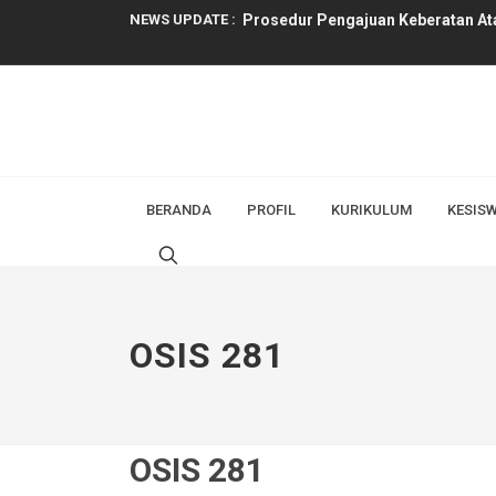
NEWS UPDATE :
Informasi Serta Merta...
DASAR HUKUM PPID...
STRUKTUR ORGANISASI PPID...
Visi Misi PPID...
BERANDA
PROFIL
KURIKULUM
KESIS
TUGAS DAN FUNGSI PPID...
Profil PPID...
Pengumuman Kelulusan Tahun Pela
OSIS 281
Sosialisasi Sekolah Laboratorium 
PENGAJUAN PERMOHONAN INFOR
OSIS 281
Prosedur Pengajuan Keberatan Ata